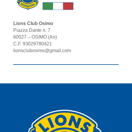
Lions Club Osimo
Piazza Dante n. 7
60027 – OSIMO (An)
C.F. 93029780421
lionsclubosimo@gmail.com