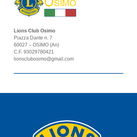
Lions Club Osimo
Piazza Dante n. 7
60027 – OSIMO (An)
C.F. 93029780421
lionsclubosimo@gmail.com